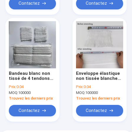
Contactez
Contactez
Bandeau blanc non
Enveloppe élastique
tissé de 4 tendons
non tissée blanche
de bandeau de
de cheveux de
Prix:
0.04
Prix:
0.04
station thermale
bandeau de salon de
MOQ:
100000
MOQ:
100000
beauté de station
thermale
Trouvez les derniers prix
Trouvez les derniers prix
Contactez
Contactez