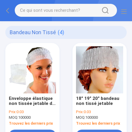
Bandeau Non Tissé
(4)
Enveloppe élastique
18" 19" 20" bandeau
non tissée jetable de
non tissé jetable
cheveux de bandeau
Prix:
0.03
Prix:
0.03
de salon de beauté
MOQ:
100000
MOQ:
100000
de station thermale
de bandeau
Trouvez les derniers prix
Trouvez les derniers prix