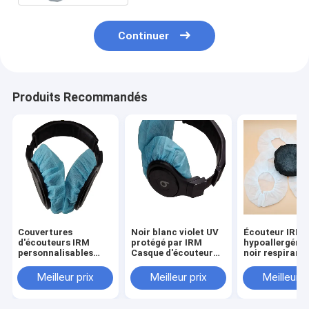
Continuer
Produits Recommandés
Couvertures
Noir blanc violet UV
Écouteur IRM
d'écouteurs IRM
protégé par IRM
hypoallergéni
personnalisables
Casque d'écouteur
noir respirant
pour une meilleure
avec design
UV et résistant
satisfaction du
résistant
chaleur 2,5 on
Meilleur prix
Meilleur prix
Meilleur p
patient