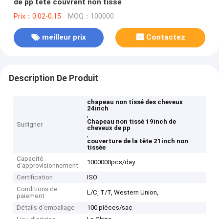
de pp tête couvrent non tissé
Prix：0.02-0.15
MOQ：100000
meilleur prix
Contactez
Description De Produit
chapeau non tissé des cheveux
24inch
,
Chapeau non tissé 19inch de
Surligner
cheveux de pp
,
couverture de la tête 21inch non
tissée
Capacité
1000000pcs/day
d'approvisionnement
Certification
ISO
Conditions de
L/C, T/T, Western Union,
paiement
Détails d'emballage
100 pièces/sac