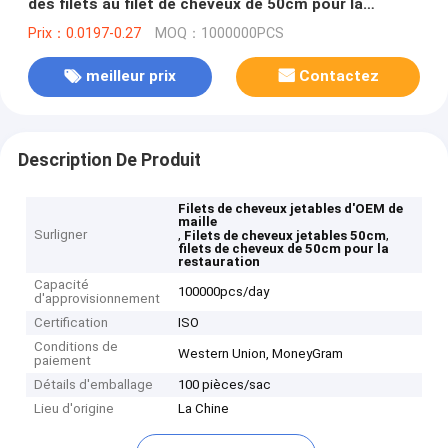
des filets au filet de cheveux de 50cm pour la
restauration
Prix：0.0197-0.27
MOQ：1000000PCS
meilleur prix
Contactez
Description De Produit
Filets de cheveux jetables d'OEM de
maille
Surligner
,
,
Filets de cheveux jetables 50cm
filets de cheveux de 50cm pour la
restauration
Capacité
100000pcs/day
d'approvisionnement
Certification
ISO
Conditions de
Western Union, MoneyGram
paiement
Détails d'emballage
100 pièces/sac
Lieu d'origine
La Chine