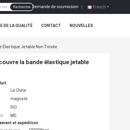
Demande de soumission
|
French
Recherche
 DE LA QUALITÉ
CONTACT
NOUVELLES
e Élastique Jetable Non Tissée
couvre la bande élastique jetable
uit:
La Chine
magnate
ISO
e:
MG
ement et expédition: