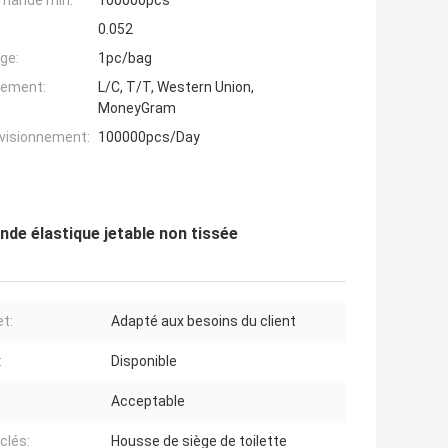
mande min:
100000pcs
0.052
ge:
1pc/bag
iement:
L/C, T/T, Western Union,
MoneyGram
ovisionnement:
100000pcs/Day
nde élastique jetable non tissée
t:
Adapté aux besoins du client
:
Disponible
Acceptable
clés:
Housse de siège de toilette