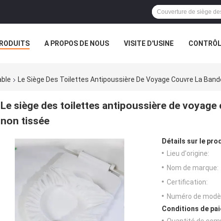
RODUITS
A PROPOS DE NOUS
VISITE D'USINE
CONTRÔLE
S
able
Le Siège Des Toilettes Antipoussière De Voyage Couvre La Band
Le siège des toilettes antipoussière de voyage 
non tissée
Détails sur le prod
Lieu d'origine:
Nom de marque:
Certification:
Numéro de modèl
Conditions de pai