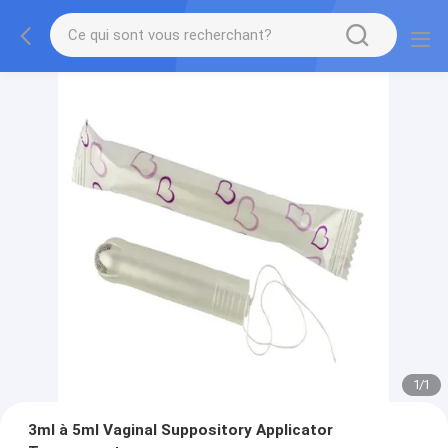
1
/
1
3ml à 5ml Vaginal Suppository Applicator