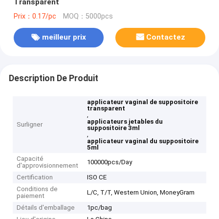
Transparent
Prix：0.17/pc
MOQ：5000pcs
meilleur prix
Contactez
Description De Produit
applicateur vaginal de suppositoire
transparent
,
applicateurs jetables du
Surligner
suppositoire 3ml
,
applicateur vaginal du suppositoire
5ml
Capacité
100000pcs/Day
d'approvisionnement
Certification
ISO CE
Conditions de
L/C, T/T, Western Union, MoneyGram
paiement
Détails d'emballage
1pc/bag