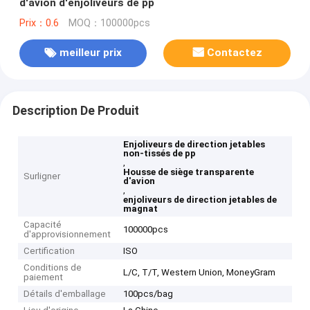
d'avion d'enjoliveurs de pp
Prix：0.6
MOQ：100000pcs
meilleur prix
Contactez
Description De Produit
Enjoliveurs de direction jetables
non-tissés de pp
,
Housse de siège transparente
Surligner
d'avion
,
enjoliveurs de direction jetables de
magnat
Capacité
100000pcs
d'approvisionnement
Certification
ISO
Conditions de
L/C, T/T, Western Union, MoneyGram
paiement
Détails d'emballage
100pcs/bag