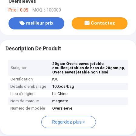
Oversleeves
Prix：0.05
MOQ：100000
meilleur prix
Contactez
Description De Produit
,
20gsm Oversleeves jetable
Surligner
,
douilles jetables de bras de 20gsm pp
Oversleeves jetable non tissé
Certification
ISO
Détails d'emballage
100pcs/bag
Lieu d'origine
La Chine
Nom de marque
magnate
Numéro de modèle
Oversleeve
Regardez plus