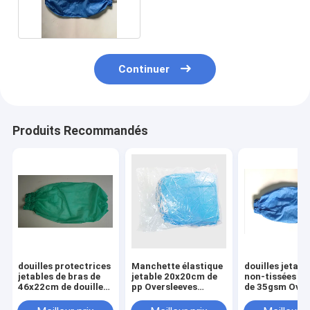
pp Oversleeves
Continuer
Produits Recommandés
douilles protectrices
Manchette élastique
douilles jetabl
jetables de bras de
jetable 20x20cm de
non-tissées je
46x22cm de douille
pp Oversleeves
de 35gsm Over
de manchette
40x20cm 46x22cm
pp pour des br
élastique jetable de