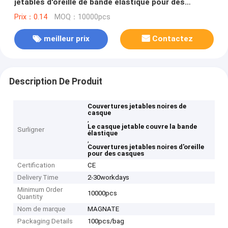
jetables d'oreille de bande élastique pour des
casques
Prix：0.14
MOQ：10000pcs
meilleur prix
Contactez
Description De Produit
Couvertures jetables noires de
casque
,
Le casque jetable couvre la bande
Surligner
élastique
,
Couvertures jetables noires d'oreille
pour des casques
Certification
CE
Delivery Time
2-30workdays
Minimum Order
10000pcs
Quantity
Nom de marque
MAGNATE
Packaging Details
100pcs/bag