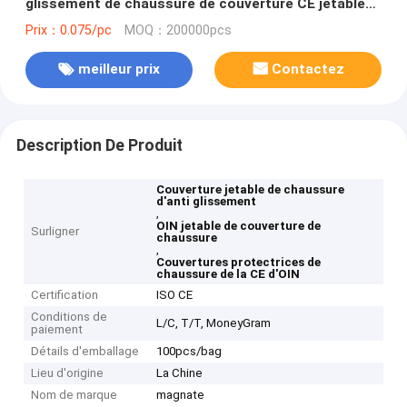
glissement de chaussure de couverture CE jetable
d'OIN
Prix：0.075/pc
MOQ：200000pcs
meilleur prix
Contactez
Description De Produit
Couverture jetable de chaussure
d'anti glissement
,
OIN jetable de couverture de
Surligner
chaussure
,
Couvertures protectrices de
chaussure de la CE d'OIN
Certification
ISO CE
Conditions de
L/C, T/T, MoneyGram
paiement
Détails d'emballage
100pcs/bag
Lieu d'origine
La Chine
Nom de marque
magnate