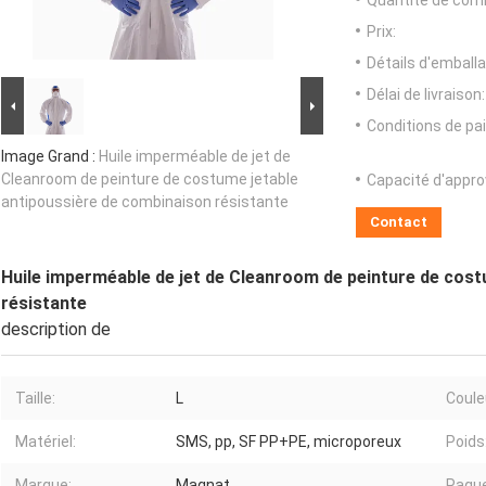
Quantité de com
Prix:
Détails d'emballa
Délai de livraison:
Conditions de pa
Image Grand :
Huile imperméable de jet de
Cleanroom de peinture de costume jetable
Capacité d'appr
antipoussière de combinaison résistante
Contact
Huile imperméable de jet de Cleanroom de peinture de cost
résistante
description de
Taille:
L
Coule
Matériel:
SMS, pp, SF PP+PE, microporeux
Poids
Marque:
Magnat
Paque