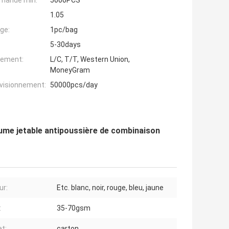
mande min:
5000PCS
1.05
ge:
1pc/bag
5-30days
iement:
L/C, T/T, Western Union,
MoneyGram
ovisionnement:
50000pcs/day
ume jetable antipoussière de combinaison
ur:
Etc. blanc, noir, rouge, bleu, jaune
:
35-70gsm
t:
carton