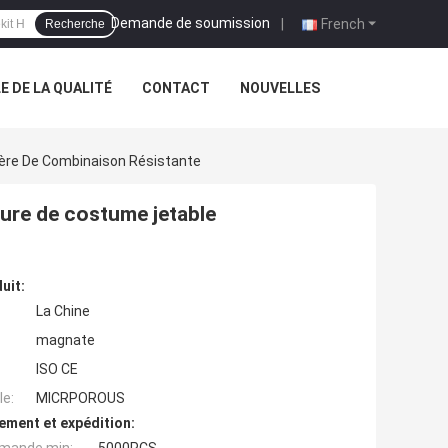
Demande de soumission
|
French
Recherche
 DE LA QUALITÉ
CONTACT
NOUVELLES
ière De Combinaison Résistante
ture de costume jetable
uit:
La Chine
magnate
ISO CE
e:
MICRPOROUS
ement et expédition: