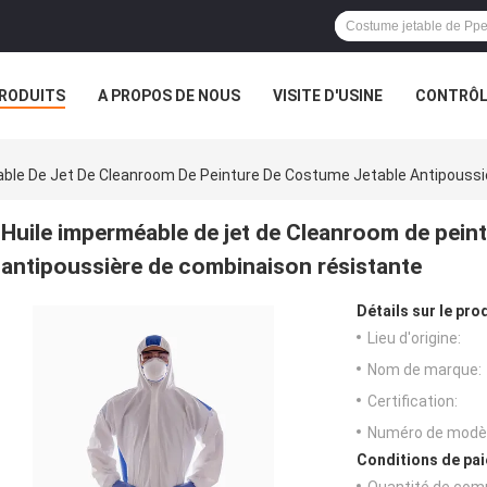
RODUITS
A PROPOS DE NOUS
VISITE D'USINE
CONTRÔLE
S
able De Jet De Cleanroom De Peinture De Costume Jetable Antipouss
Huile imperméable de jet de Cleanroom de pein
antipoussière de combinaison résistante
Détails sur le prod
Lieu d'origine:
Nom de marque:
Certification:
Numéro de modèl
Conditions de pai