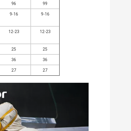
96
99
9-16
9-16
12-23
12-23
25
25
36
36
27
27