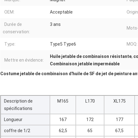
OEM:
Acceptable
Origin
Durée de
3 ans
Mots-
conservation:
Type:
Type5 Type6
MOQ:
Huile jetable de combinaison résistante
,
co
Mettre en évidence:
Combinaison jetable imperméable
Costume jetable de combinaison d'huile de SF de jet de peinture 
Description de
M165
L170
XL175
spécifications
Longueur
167
172
177
coffre de 1/2
62,5
65
67,5