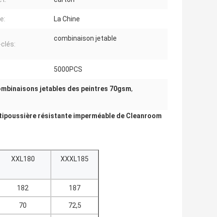
e:
La Chine
combinaison jetable
clés:
5000PCS
mbinaisons jetables des peintres 70gsm
,
antipoussière résistante imperméable de Cleanroom
XXL180
XXXL185
182
187
70
72,5