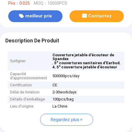
Prix：0.025
MOQ：10000PCS
meilleur prix
Contactez
Description De Produit
Couverture jetable d'écouteur de
Spandex
Surligner
,
,
5" couvertures sanitaires d'Earbud
,
4
5" couverture jetable d'écouteur
Capacité
500000pcs/day
d'approvisionnement
Certification
CE
Délai de livraison
2-30workdays
Détails d'emballage
100pcs/bag
Lieu d'origine
La Chine
Regardez plus