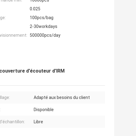
mande min:
10000pcs
0.025
ge:
100pcs/bag
2-30workdays
ovisionnement:
500000pcs/day
 couverture d'écouteur d'IRM
lage:
Adapté aux besoins du client
:
Disponible
d'échantillon:
Libre