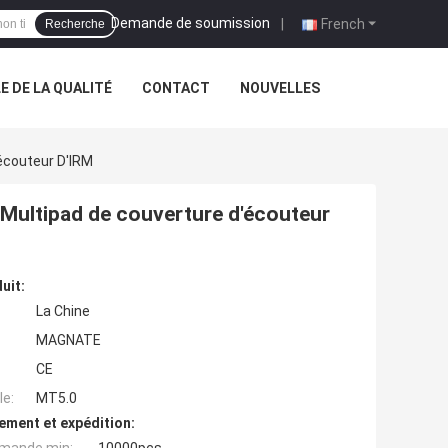
Demande de soumission
|
French
Recherche
 DE LA QUALITÉ
CONTACT
NOUVELLES
écouteur D'IRM
 Multipad de couverture d'écouteur
uit:
La Chine
MAGNATE
CE
e:
MT5.0
ement et expédition: